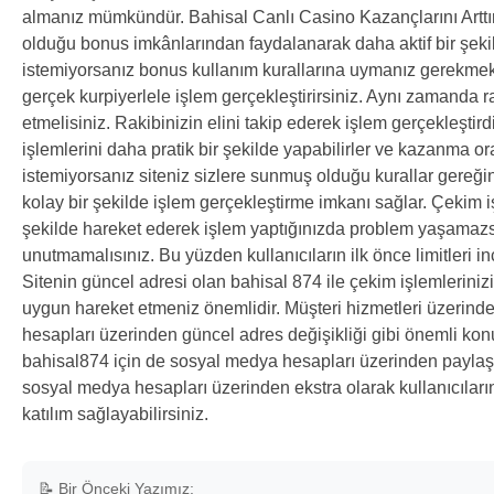
almanız mümkündür. Bahisal Canlı Casino Kazançlarını Arttırm
olduğu bonus imkânlarından faydalanarak daha aktif bir şeki
istemiyorsanız bonus kullanım kurallarına uymanız gerekmekt
gerçek kurpiyerlele işlem gerçekleştirirsiniz. Aynı zamanda r
etmelisiniz. Rakibinizin elini takip ederek işlem gerçekleştir
işlemlerini daha pratik bir şekilde yapabilirler ve kazanma or
istemiyorsanız siteniz sizlere sunmuş olduğu kurallar gereği
kolay bir şekilde işlem gerçekleştirme imkanı sağlar. Çekim iş
şekilde hareket ederek işlem yaptığınızda problem yaşamazsı
unutmamalısınız. Bu yüzden kullanıcıların ilk önce limitleri 
Sitenin güncel adresi olan bahisal 874 ile çekim işlemlerinizi
uygun hareket etmeniz önemlidir. Müşteri hizmetleri üzerinde
hesapları üzerinden güncel adres değişikliği gibi önemli konu
bahisal874 için de sosyal medya hesapları üzerinden paylaşım 
sosyal medya hesapları üzerinden ekstra olarak kullanıcıları
katılım sağlayabilirsiniz.
📝 Bir Önceki Yazımız: