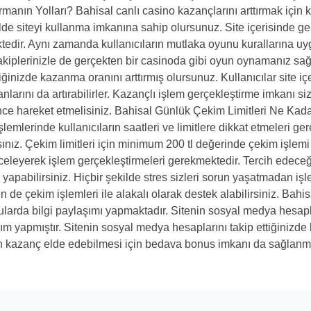
anın Yolları? Bahisal canlı casino kazançlarını arttırmak için k
lde siteyi kullanma imkanına sahip olursunuz. Site içerisinde 
edir. Aynı zamanda kullanıcıların mutlaka oyunu kurallarına uy
akiplerinizle de gerçekten bir casinoda gibi oyun oynamanız sağl
diğinizde kazanma oranını arttırmış olursunuz. Kullanıcılar site 
anlarını da artırabilirler. Kazançlı işlem gerçekleştirme imkanı s
nce hareket etmelisiniz. Bahisal Günlük Çekim Limitleri Ne Kadar
lemlerinde kullanıcıların saatleri ve limitlere dikkat etmeleri ge
nız. Çekim limitleri için minimum 200 tl değerinde çekim işlemi
inceleyerek işlem gerçekleştirmeleri gerekmektedir. Tercih edece
 yapabilirsiniz. Hiçbir şekilde stres sizleri sorun yaşatmadan işl
n de çekim işlemleri ile alakalı olarak destek alabilirsiniz. B
larda bilgi paylaşımı yapmaktadır. Sitenin sosyal medya hesaplar
yapmıştır. Sitenin sosyal medya hesaplarını takip ettiğinizde bu
n kazanç elde edebilmesi için bedava bonus imkanı da sağlanmak