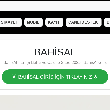
ŞIKAYET
MOBIL
KAYIT
CANLI DESTEK
B
BAHISAL
BahisAl - En iyi Bahis ve Casino Sitesi 2025 - BahisAl Giriş
🌟 BAHISAL GİRİŞ İÇİN TIKLAYINIZ 🌟