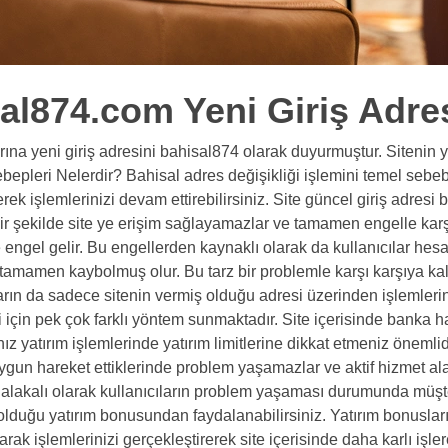
sal874.com Yeni Giriş Adre
rına yeni giriş adresini bahisal874 olarak duyurmuştur. Sitenin y
epleri Nelerdir? Bahisal adres değişikliği işlemini temel sebebi
rek işlemlerinizi devam ettirebilirsiniz. Site güncel giriş adresi
bir şekilde site ye erişim sağlayamazlar ve tamamen engelle karş
e engel gelir. Bu engellerden kaynaklı olarak da kullanıcılar hesa
amamen kaybolmuş olur. Bu tarz bir problemle karşı karşıya kalm
arın da sadece sitenin vermiş olduğu adresi üzerinden işlemlerin
ri için pek çok farklı yöntem sunmaktadır. Site içerisinde banka h
ız yatırım işlemlerinde yatırım limitlerine dikkat etmeniz önemli
e uygun hareket ettiklerinde problem yaşamazlar ve aktif hizmet ala
le alakalı olarak kullanıcıların problem yaşaması durumunda müşte
 olduğu yatırım bonusundan faydalanabilirsiniz. Yatırım bonusları
ak işlemlerinizi gerçekleştirerek site içerisinde daha karlı işle