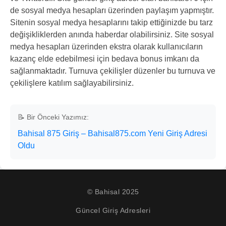
de sosyal medya hesapları üzerinden paylaşım yapmıştır.
Sitenin sosyal medya hesaplarını takip ettiğinizde bu tarz
değişikliklerden anında haberdar olabilirsiniz. Site sosyal
medya hesapları üzerinden ekstra olarak kullanıcıların
kazanç elde edebilmesi için bedava bonus imkanı da
sağlanmaktadır. Turnuva çekilişler düzenler bu turnuva ve
çekilişlere katılım sağlayabilirsiniz.
📝 Bir Önceki Yazımız:
Bahisal 875 Giriş – Bahisal875.com Yeni Giriş Adresi
Oldu
© Bahisal 2025
Güncel Giriş Adresleri