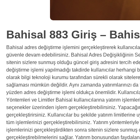
Bahisal 883 Giriş – Bahi
Bahisal adres değiştirme işlemini gerçekleştirerek kullanıcıla
güvenle devam edebilirsiniz. Bahisal Adres Değişikliğinin Seb
sitenin sizlere sunmuş olduğu güncel giriş adresini tercih ede
değiştirme işlemi yapılmadığı takdirde kullanıcılar herhangi 
olarak bilgi teknoloji kurumu tarafından sürekli olarak siteler
sağlaması mümkün değildir. Aynı zamanda yatırımlarınızı da t
yüzden adres değiştirme işlemi oldukça önemlidir. Kullanıcıl
Yöntemleri ve Limitler Bahisal kullanıcılarına yatırım işlemle
seçenekler üzerinden işlem gerçekleştirebilirsiniz. Yapacağın
gerçekleştirirsiniz. Kullanıcılar bu şekilde yatırım limitlerin
tüm işlemlerinizi gerçekleştirebilirsiniz. Yatırım yöntemleriy
işlemlerinizi gerçekleştirdikten sonra sitenin sizlere sunmuş
gerçekleştirebilmelerini sağlar. Yatırım bonusundan faydalanar