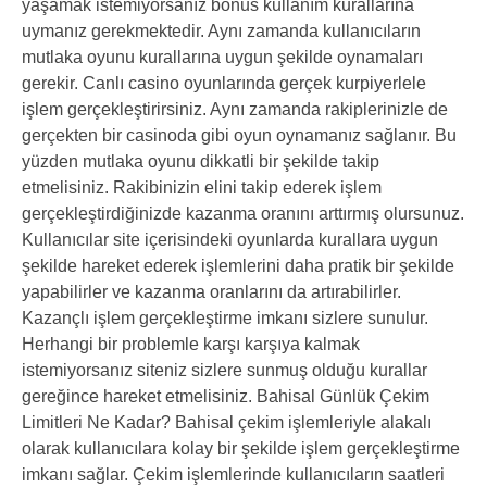
yaşamak istemiyorsanız bonus kullanım kurallarına
uymanız gerekmektedir. Aynı zamanda kullanıcıların
mutlaka oyunu kurallarına uygun şekilde oynamaları
gerekir. Canlı casino oyunlarında gerçek kurpiyerlele
işlem gerçekleştirirsiniz. Aynı zamanda rakiplerinizle de
gerçekten bir casinoda gibi oyun oynamanız sağlanır. Bu
yüzden mutlaka oyunu dikkatli bir şekilde takip
etmelisiniz. Rakibinizin elini takip ederek işlem
gerçekleştirdiğinizde kazanma oranını arttırmış olursunuz.
Kullanıcılar site içerisindeki oyunlarda kurallara uygun
şekilde hareket ederek işlemlerini daha pratik bir şekilde
yapabilirler ve kazanma oranlarını da artırabilirler.
Kazançlı işlem gerçekleştirme imkanı sizlere sunulur.
Herhangi bir problemle karşı karşıya kalmak
istemiyorsanız siteniz sizlere sunmuş olduğu kurallar
gereğince hareket etmelisiniz. Bahisal Günlük Çekim
Limitleri Ne Kadar? Bahisal çekim işlemleriyle alakalı
olarak kullanıcılara kolay bir şekilde işlem gerçekleştirme
imkanı sağlar. Çekim işlemlerinde kullanıcıların saatleri