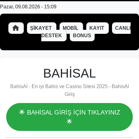
Pazar, 09.08.2026 - 15:09
ŞIKAYET
MOBIL
KAYIT
CANLI
DESTEK
BONUS
BAHISAL
BahisAl - En iyi Bahis ve Casino Sitesi 2025 - BahisAl
Giriş
🌟 BAHISAL GİRİŞ İÇİN TIKLAYINIZ
🌟