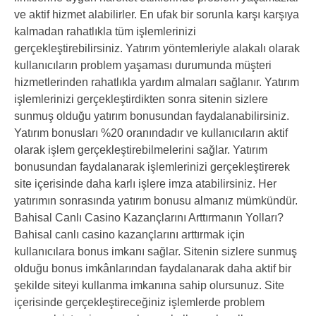
ve aktif hizmet alabilirler. En ufak bir sorunla karşı karşıya
kalmadan rahatlıkla tüm işlemlerinizi
gerçekleştirebilirsiniz. Yatırım yöntemleriyle alakalı olarak
kullanıcıların problem yaşaması durumunda müşteri
hizmetlerinden rahatlıkla yardım almaları sağlanır. Yatırım
işlemlerinizi gerçekleştirdikten sonra sitenin sizlere
sunmuş olduğu yatırım bonusundan faydalanabilirsiniz.
Yatırım bonusları %20 oranındadır ve kullanıcıların aktif
olarak işlem gerçekleştirebilmelerini sağlar. Yatırım
bonusundan faydalanarak işlemlerinizi gerçekleştirerek
site içerisinde daha karlı işlere imza atabilirsiniz. Her
yatırımın sonrasında yatırım bonusu almanız mümkündür.
Bahisal Canlı Casino Kazançlarını Arttırmanın Yolları?
Bahisal canlı casino kazançlarını arttırmak için
kullanıcılara bonus imkanı sağlar. Sitenin sizlere sunmuş
olduğu bonus imkânlarından faydalanarak daha aktif bir
şekilde siteyi kullanma imkanına sahip olursunuz. Site
içerisinde gerçekleştireceğiniz işlemlerde problem