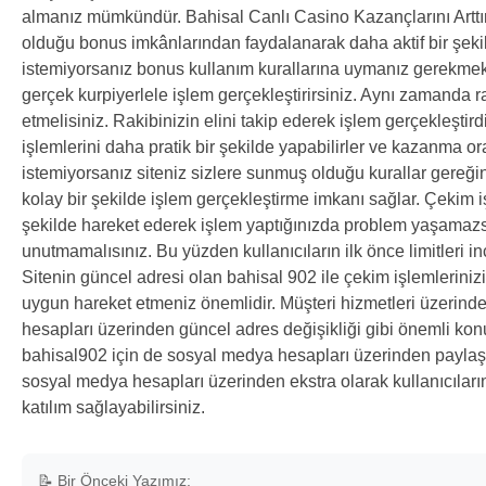
almanız mümkündür. Bahisal Canlı Casino Kazançlarını Arttırm
olduğu bonus imkânlarından faydalanarak daha aktif bir şeki
istemiyorsanız bonus kullanım kurallarına uymanız gerekmekt
gerçek kurpiyerlele işlem gerçekleştirirsiniz. Aynı zamanda r
etmelisiniz. Rakibinizin elini takip ederek işlem gerçekleştir
işlemlerini daha pratik bir şekilde yapabilirler ve kazanma or
istemiyorsanız siteniz sizlere sunmuş olduğu kurallar gereği
kolay bir şekilde işlem gerçekleştirme imkanı sağlar. Çekim iş
şekilde hareket ederek işlem yaptığınızda problem yaşamazsı
unutmamalısınız. Bu yüzden kullanıcıların ilk önce limitleri 
Sitenin güncel adresi olan bahisal 902 ile çekim işlemlerinizi
uygun hareket etmeniz önemlidir. Müşteri hizmetleri üzerinde
hesapları üzerinden güncel adres değişikliği gibi önemli konu
bahisal902 için de sosyal medya hesapları üzerinden paylaşım 
sosyal medya hesapları üzerinden ekstra olarak kullanıcıları
katılım sağlayabilirsiniz.
📝 Bir Önceki Yazımız: