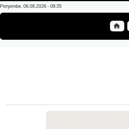
Perşembe, 06.08.2026 - 08:35