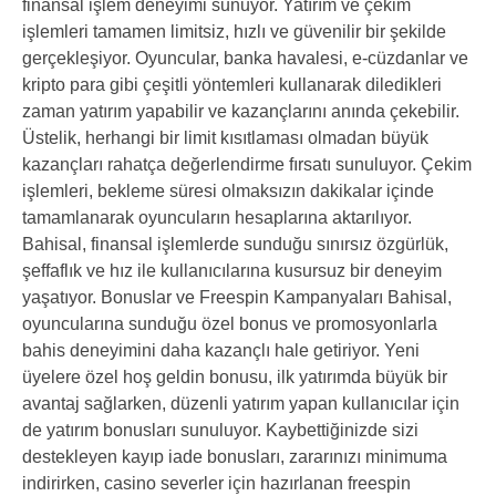
finansal işlem deneyimi sunuyor. Yatırım ve çekim
işlemleri tamamen limitsiz, hızlı ve güvenilir bir şekilde
gerçekleşiyor. Oyuncular, banka havalesi, e-cüzdanlar ve
kripto para gibi çeşitli yöntemleri kullanarak diledikleri
zaman yatırım yapabilir ve kazançlarını anında çekebilir.
Üstelik, herhangi bir limit kısıtlaması olmadan büyük
kazançları rahatça değerlendirme fırsatı sunuluyor. Çekim
işlemleri, bekleme süresi olmaksızın dakikalar içinde
tamamlanarak oyuncuların hesaplarına aktarılıyor.
Bahisal, finansal işlemlerde sunduğu sınırsız özgürlük,
şeffaflık ve hız ile kullanıcılarına kusursuz bir deneyim
yaşatıyor. Bonuslar ve Freespin Kampanyaları Bahisal,
oyuncularına sunduğu özel bonus ve promosyonlarla
bahis deneyimini daha kazançlı hale getiriyor. Yeni
üyelere özel hoş geldin bonusu, ilk yatırımda büyük bir
avantaj sağlarken, düzenli yatırım yapan kullanıcılar için
de yatırım bonusları sunuluyor. Kaybettiğinizde sizi
destekleyen kayıp iade bonusları, zararınızı minimuma
indirirken, casino severler için hazırlanan freespin