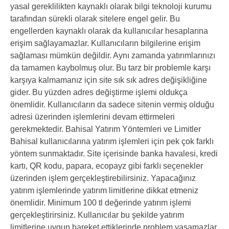
yasal gereklilikten kaynaklı olarak bilgi teknoloji kurumu
tarafından sürekli olarak sitelere engel gelir. Bu
engellerden kaynaklı olarak da kullanıcılar hesaplarına
erişim sağlayamazlar. Kullanıcıların bilgilerine erişim
sağlaması mümkün değildir. Aynı zamanda yatırımlarınızı
da tamamen kaybolmuş olur. Bu tarz bir problemle karşı
karşıya kalmamanız için site sık sık adres değişikliğine
gider. Bu yüzden adres değiştirme işlemi oldukça
önemlidir. Kullanıcıların da sadece sitenin vermiş olduğu
adresi üzerinden işlemlerini devam ettirmeleri
gerekmektedir. Bahisal Yatırım Yöntemleri ve Limitler
Bahisal kullanıcılarına yatırım işlemleri için pek çok farklı
yöntem sunmaktadır. Site içerisinde banka havalesi, kredi
kartı, QR kodu, papara, ecopayz gibi farklı seçenekler
üzerinden işlem gerçekleştirebilirsiniz. Yapacağınız
yatırım işlemlerinde yatırım limitlerine dikkat etmeniz
önemlidir. Minimum 100 tl değerinde yatırım işlemi
gerçekleştirirsiniz. Kullanıcılar bu şekilde yatırım
limitlerine uygun hareket ettiklerinde problem yaşamazlar