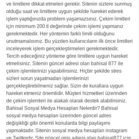
ve limitlere dikkat etmeleri gerekir. Sitenin sizlere sunmuş
olduğu saat ve limitlere uygun şekilde hareket ederek
işlem yaptığınızda problem yaşamazsınız. Çekim limitleri
için minimum 200 tl değerinde çekim işlemi yapmanız
gerekmektedir. Her yöntemin farklı limiti olduğunu
unutmamalısınız. Bu yüzden kullanıcıların ilk önce limitleri
inceleyerek işlem gerçekleştirmeleri gerekmektedir.
Tercih edeceğiniz yönteme göre limitlere uygun hareket
etmelisiniz. Sitenin güncel adresi olan bahisal 877 ile
çekim işlemlerinizi yapabilirsiniz. Hiçbir şekilde stres
sizleri sorun yaşatmadan işlemlerinizi
gerçekleştirebilmeniz sağlar. Sizin de kurallara uygun
hareket etmeniz önemlidir. Müşteri hizmetleri üzerinden
de çekim işlemleri ile alakalı olarak destek alabilirsiniz.
Bahisal Sosyal Medya Hesapları Nelerdir? Bahisal
sosyal medya hesapları üzerinden güncel adres
değişikliği gibi önemli konularda bilgi paylaşımı
yapmaktadır. Sitenin sosyal medya hesapları instagram
ve Twitterdır. Site güncel giriş adresi olan bahisal877 için