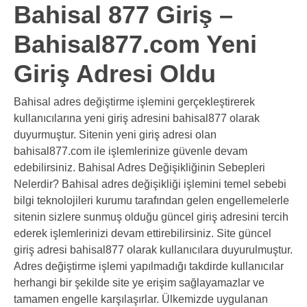
Bahisal 877 Giriş –
Bahisal877.com Yeni
Giriş Adresi Oldu
Bahisal adres değiştirme işlemini gerçekleştirerek
kullanıcılarına yeni giriş adresini bahisal877 olarak
duyurmuştur. Sitenin yeni giriş adresi olan
bahisal877.com ile işlemlerinize güvenle devam
edebilirsiniz. Bahisal Adres Değişikliğinin Sebepleri
Nelerdir? Bahisal adres değişikliği işlemini temel sebebi
bilgi teknolojileri kurumu tarafından gelen engellemelerle
sitenin sizlere sunmuş olduğu güncel giriş adresini tercih
ederek işlemlerinizi devam ettirebilirsiniz. Site güncel
giriş adresi bahisal877 olarak kullanıcılara duyurulmuştur.
Adres değiştirme işlemi yapılmadığı takdirde kullanıcılar
herhangi bir şekilde site ye erişim sağlayamazlar ve
tamamen engelle karşılaşırlar. Ülkemizde uygulanan